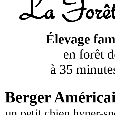
Élevage fami
en forêt 
à 35 minutes
Berger América
un petit chien hyper-sp