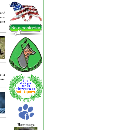
ondé
onne
 une
e la
nis.
Hommage