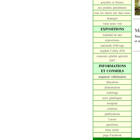
actuelles et futures
nos portées précédentes
tous les chiots nés chez nous
mariages
venir nous voir
EXPOSITIONS
Ma
standard de race
Sim
expositions
et 
nationale d'élevage
trophée Colley d'Or
concours général agricole
2007
INFORMATIONS
ET CONSEILS
urgences vétérinaires
éducation
alimentation
toilettage
tests génétiques
troupeau
couleurs
publications
Lassie
questions
liens utiles
page Facebook