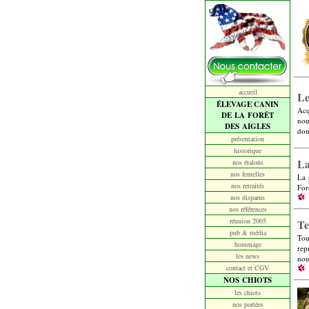
accueil
Le
ÉLEVAGE CANIN
Acq
DE LA FORÊT
nou
DES AIGLES
don
présentation
historique
La
nos étalons
nos femelles
La 
nos retraités
For
nos disparus
nos références
réunion 2005
Te
pub & média
Tou
hommage
rep
les news
nou
contact et CGV
NOS CHIOTS
les chiots
nos portées