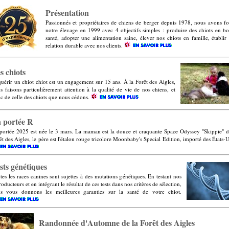
Présentation
Passionnés et propriétaires de chiens de berger depuis 1978, nous avons f
notre élevage en 1999 avec 4 objectifs simples : produire des chiots en b
santé, adopter une alimentation saine, élever nos chiots en famille, établir
relation durable avec nos clients.
s chiots
uérir un chiot chiot est un engagement sur 15 ans. À la Forêt des Aigles,
s faisons particulièrement attention à la qualité de vie de nos chiens, et
c de celle des chiots que nous cédons.
 portée R
portée 2025 est née le 3 mars. La maman est la douce et craquante Space Odyssey "Skippie" d
êt des Aigles, le père est l'étalon rouge tricolore Moonbaby's Special Edition, importé des États-U
sts génétiques
tes les races canines sont sujettes à des mutations génétiques. En testant nos
roducteurs et en intégrant le résultat de ces tests dans nos critères de sélection,
s vous donnons les meilleures garanties sur la santé de votre chiot.
Randonnée d'Automne de la Forêt des Aigles