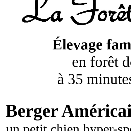
Élevage fami
en forêt 
à 35 minutes
Berger América
un petit chien hyper-sp