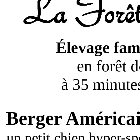
Élevage fami
en forêt 
à 35 minutes
Berger América
un petit chien hyper-sp