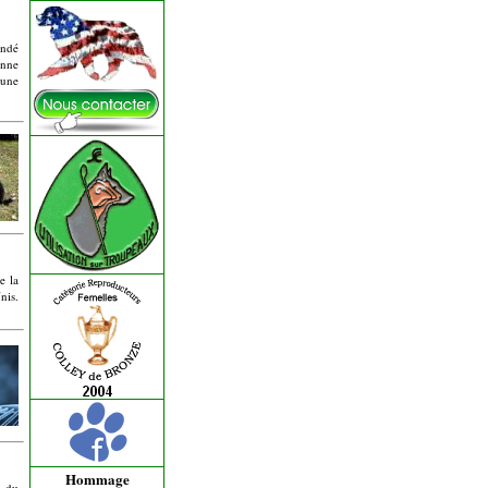
ondé
onne
 une
e la
nis.
Hommage
e du