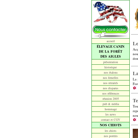
accueil
Le
ÉLEVAGE CANIN
Acq
DE LA FORÊT
nou
DES AIGLES
don
présentation
historique
La
nos étalons
nos femelles
La 
nos retraités
For
nos disparus
nos références
réunion 2005
Te
pub & média
Tou
hommage
rep
les news
nou
contact et CGV
NOS CHIOTS
les chiots
nos portées