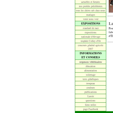
actuelles et futures
nos portées précédentes
tous les chiots nés chez nous
mariages
venir nous voir
La
EXPOSITIONS
standard de race
Pou
fab
expositions
d'É
nationale d'élevage
trophée Colley d'Or
concours général agricole
2007
INFORMATIONS
ET CONSEILS
urgences vétérinaires
éducation
alimentation
toilettage
tests génétiques
troupeau
couleurs
publications
Lassie
questions
liens utiles
page Facebook