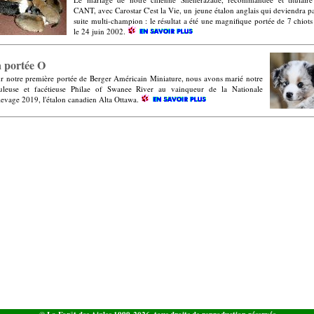
CANT, avec Carostar C'est la Vie, un jeune étalon anglais qui deviendra pa
suite multi-champion : le résultat a été une magnifique portée de 7 chiots
le 24 juin 2002.
 portée O
r notre première portée de Berger Américain Miniature, nous avons marié notre
uleuse et facétieuse Philae of Swanee River au vainqueur de la Nationale
levage 2019, l'étalon canadien Alta Ottawa.