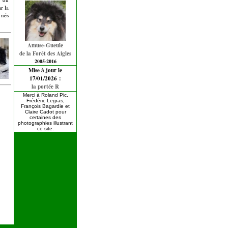
r la
 nés
Amuse-Gueule
de la Forêt des Aigles
2005-2016
Mise à jour le
17/01/2026 :
la portée R
Merci à Roland Pic,
Frédéric Legras,
François Bagardie et
Claire Cadot pour
certaines des
photographies illustrant
ce site.