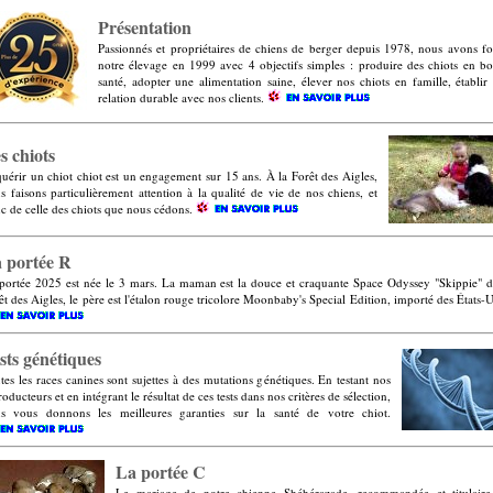
Présentation
Passionnés et propriétaires de chiens de berger depuis 1978, nous avons f
notre élevage en 1999 avec 4 objectifs simples : produire des chiots en b
santé, adopter une alimentation saine, élever nos chiots en famille, établir
relation durable avec nos clients.
s chiots
uérir un chiot chiot est un engagement sur 15 ans. À la Forêt des Aigles,
s faisons particulièrement attention à la qualité de vie de nos chiens, et
c de celle des chiots que nous cédons.
 portée R
portée 2025 est née le 3 mars. La maman est la douce et craquante Space Odyssey "Skippie" d
êt des Aigles, le père est l'étalon rouge tricolore Moonbaby's Special Edition, importé des États-U
sts génétiques
tes les races canines sont sujettes à des mutations génétiques. En testant nos
roducteurs et en intégrant le résultat de ces tests dans nos critères de sélection,
s vous donnons les meilleures garanties sur la santé de votre chiot.
La portée C
Le mariage de notre chienne Shéhérazade, recommandée et titulair