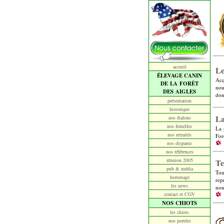
accueil
Le
ÉLEVAGE CANIN
Acq
DE LA FORÊT
nou
DES AIGLES
don
présentation
historique
La
nos étalons
nos femelles
La 
nos retraités
For
nos disparus
nos références
réunion 2005
Te
pub & média
Tou
hommage
rep
les news
nou
contact et CGV
NOS CHIOTS
les chiots
nos portées