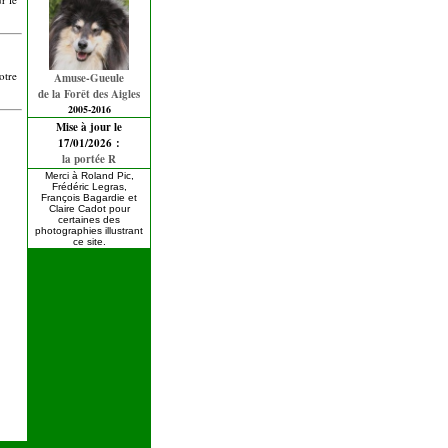
otre
Amuse-Gueule
de la Forêt des Aigles
2005-2016
Mise à jour le
17/01/2026 :
la portée R
Merci à Roland Pic,
Frédéric Legras,
François Bagardie et
Claire Cadot pour
certaines des
photographies illustrant
ce site.