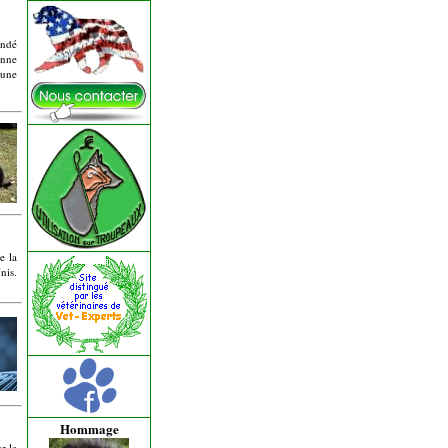
ondé
onne
 une
e la
nis.
Hommage
r le