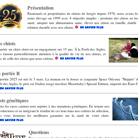
Présentation
Passionnés et propriétaires de chiens de berger depuis 1978, nous avons f
notre élevage en 1999 avec 4 objectifs simples : produire des chiots en b
santé, adopter une alimentation saine, élever nos chiots en famille, établir
relation durable avec nos clients.
s chiots
uérir un chiot chiot est un engagement sur 15 ans. À la Forêt des Aigles,
s faisons particulièrement attention à la qualité de vie de nos chiens, et
c de celle des chiots que nous cédons.
 portée R
portée 2025 est née le 3 mars. La maman est la douce et craquante Space Odyssey "Skippie" d
êt des Aigles, le père est l'étalon rouge tricolore Moonbaby's Special Edition, importé des États-U
sts génétiques
tes les races canines sont sujettes à des mutations génétiques. En testant nos
roducteurs et en intégrant le résultat de ces tests dans nos critères de sélection,
s vous donnons les meilleures garanties sur la santé de votre chiot.
Questions
Nous essayons de répondre ici aux questions les plus fréquemment posées su