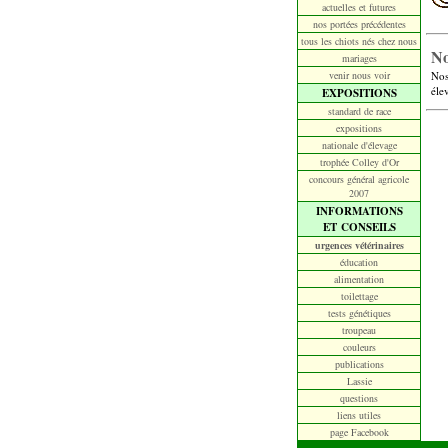
actuelles et futures
nos portées précédentes
tous les chiots nés chez nous
No
mariages
venir nous voir
Nos
éle
EXPOSITIONS
standard de race
expositions
nationale d'élevage
trophée Colley d'Or
concours général agricole
2007
INFORMATIONS
ET CONSEILS
urgences vétérinaires
éducation
alimentation
toilettage
tests génétiques
troupeau
couleurs
publications
Lassie
questions
liens utiles
page Facebook